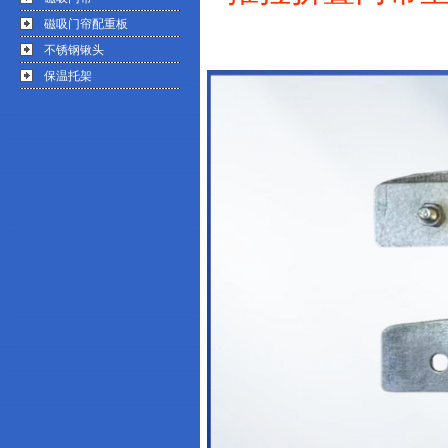
磁吸门帘配重板
不锈钢锹头
保温托架